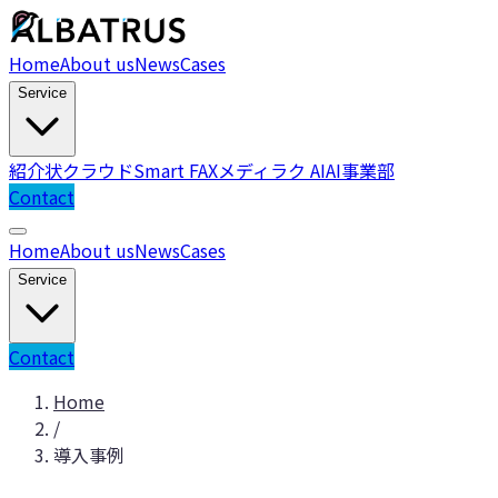
Home
About us
News
Cases
Service
紹介状クラウド
Smart FAX
メディラク AI
AI事業部
Contact
Home
About us
News
Cases
Service
Contact
Home
/
導入事例